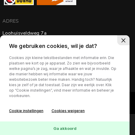
ADRES
Loohuisveldweg 7a
7595 KP Weerselo
We gebruiken cookies, wil je dat?
Nederland
Cookies zijn kleine tekstbestanden met informatie erin. Die
plaatsen we kort op je apparaat. Zo zien we bijvoorbeeld
Routebeschrijving
welke pagina’s je zag, waar je afhaakte en wat je invulde. Op
die manier hebben wij informatie waar we jouw
websitebezoek beter mee maken. Handig toch? Natuurlijk
kies je zelf of je dat toestaat. Daar zijn we eerlijk over. Klik
op “Cookie instellingen”, vind meer informatie en beheer je
voorkeuren.
Cookie instellingen
Cookies weigeren
Online lease offerte?
Contact
Ga akkoord