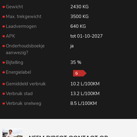
Gewicht
2430 KG
Max. trekgewicht
3500 KG
Laadvermogen
640 KG
APK
tot 01-10-2027
Onderhoudsboekje
ja
aanwezig?
Bijtelling
35 %
Energielabel
Gemiddeld verbruik
10.2 L/100KM
Verbruik stad
13.2 L/100KM
Verbruik snelweg
8.5 L/100KM