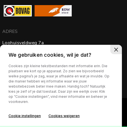
ADRES
Loohuisveldweg 7a
7595 KP Weerselo
We gebruiken cookies, wil je dat?
Nederland
Cookies zijn kleine tekstbestanden met informatie erin. Die
plaatsen we kort op je apparaat. Zo zien we bijvoorbeeld
Routebeschrijving
welke pagina’s je zag, waar je afhaakte en wat je invulde. Op
die manier hebben wij informatie waar we jouw
websitebezoek beter mee maken. Handig toch? Natuurlijk
kies je zelf of je dat toestaat. Daar zijn we eerlijk over. Klik
op “Cookie instellingen”, vind meer informatie en beheer je
voorkeuren.
Cookie instellingen
Cookies weigeren