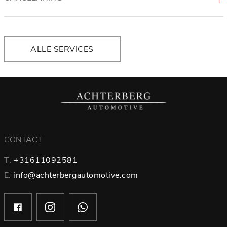
ALLE SERVICES
CONTACT
T:
+31611092581
E:
info@achterbergautomotive.com